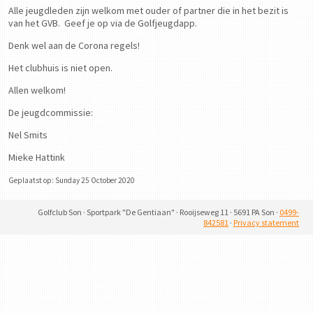
Alle jeugdleden zijn welkom met ouder of partner die in het bezit is
van het GVB. Geef je op via de Golfjeugdapp.
Denk wel aan de Corona regels!
Het clubhuis is niet open.
Allen welkom!
De jeugdcommissie:
Nel Smits
Mieke Hattink
Geplaatst op: Sunday 25 October 2020
Golfclub Son · Sportpark "De Gentiaan" · Rooijseweg 11 · 5691 PA Son ·
0499-
842581
·
Privacy statement