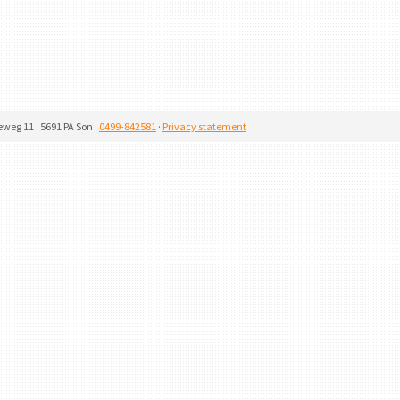
eweg 11 · 5691 PA Son ·
0499-842581
·
Privacy statement