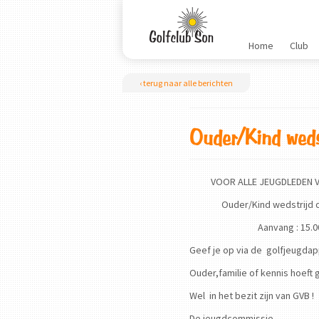
Home
Club
‹ terug naar alle berichten
Ouder/Kind weds
VOOR ALLE JEUGDLEDEN VA
Ouder/Kind wedstrijd op z
Aanvang : 15.00 
Geef je op via de golfjeugdap
Ouder,familie of kennis hoeft g
Wel in het bezit zijn van GVB !
De jeugdcommissie