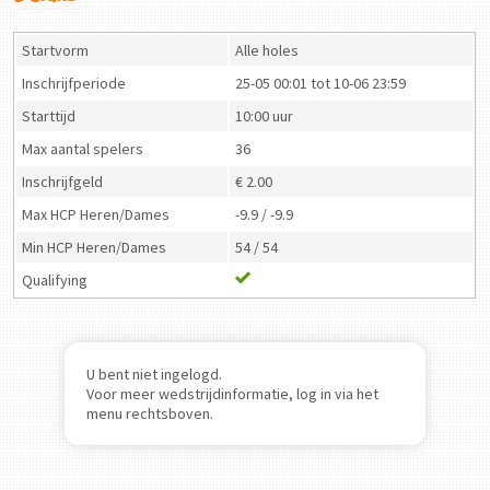
Startvorm
Alle holes
Inschrijfperiode
25-05 00:01 tot 10-06 23:59
Starttijd
10:00 uur
Max aantal spelers
36
Inschrijfgeld
€ 2.00
Max HCP Heren/Dames
-9.9 / -9.9
Min HCP Heren/Dames
54 / 54
Qualifying
U bent niet ingelogd.
Voor meer wedstrijdinformatie, log in via het
menu rechtsboven.